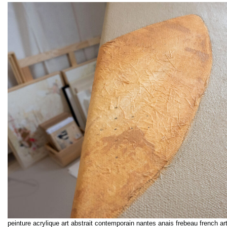
peinture acrylique art abstrait contemporain nantes anais frebeau french arti