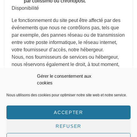
par colissimo ou chronopost.
Disponibilité
Le fonctionnement du site peut être affecté par des
événements que nous ne contrôlons pas, tels que
par exemple, des pannes réseau ou de transmission
entre votre poste informatique, le réseau internet,
votre fournisseur d’accès, notre hébergeur.
Nous, nos fournisseurs de services ou hébergeur,
nous réservons également le droit, à tout moment,
d’interrompre temporairement, tout ou partie du site
Gérer le consentement aux
pour effectuer des opérations de maintenance, des
cookies
améliorations ou des modifications sur le site ou le
serveur qui l’héberge sans être tenus pour
Nous utilisons des cookies pour optimiser notre site web et notre service.
responsables de ces suspensions ou interruptions.
ACCEPTER
REFUSER